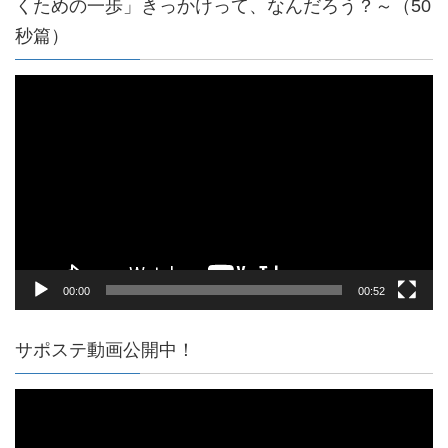
くための一歩」きっかけって、なんだろう？～（50
秒篇）
動
画
プ
レ
ー
ヤ
ー
00:00
00:52
サポステ動画公開中！