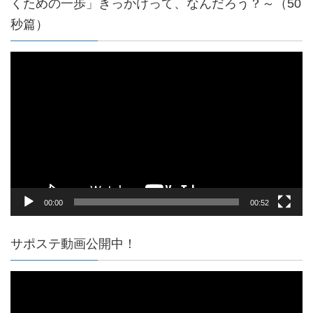
くための一歩」きっかけって、なんだろう？～（50
秒篇）
動
画
プ
レ
ー
ヤ
ー
00:00
00:52
サポステ動画公開中！