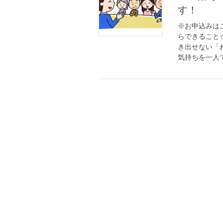
す！
※お申込みは
らできること
き出せない「
気持ちを一人で