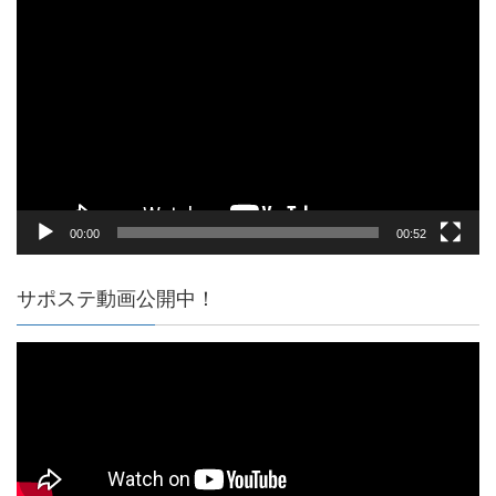
動
画
プ
レ
ー
ヤ
ー
00:00
00:52
サポステ動画公開中！