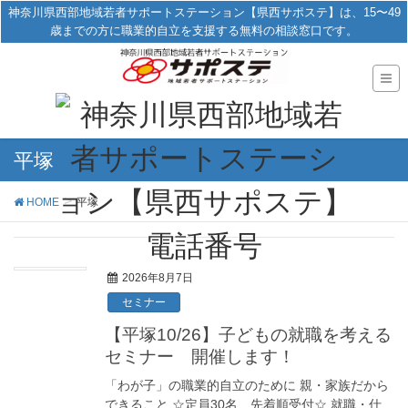
神奈川県西部地域若者サポートステーション【県西サポステ】は、15〜49
歳までの方に職業的自立を支援する無料の相談窓口です。
平塚
HOME
平塚
2026年8月7日
セミナー
【平塚10/26】子どもの就職を考える
セミナー 開催します！
「わが子」の職業的自立のために 親・家族だから
できること ☆定員30名 先着順受付☆ 就職・仕